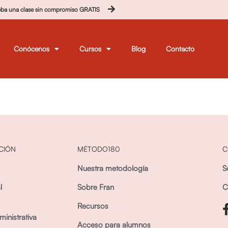
eba una clase sin compromiso GRATIS
Conócenos
Cursos
Blog
Contacto
CIÓN
MÉTODO180
C
Nuestra metodología
S
l
Sobre Fran
C
Recursos
inistrativa
Acceso para alumnos