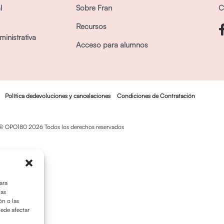
l
Sobre Fran
C
Recursos
inistrativa
Acceso para alumnos
Política dedevoluciones y cancelaciones
Condiciones de Contratación
© OPO180 2026 Todos los derechos reservados
ara
tas
n o las
uede afectar