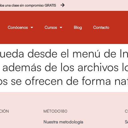
eba una clase sin compromiso GRATIS
Conócenos
Cursos
Blog
Contacto
queda desde el menú de Ini
además de los archivos lo
os se ofrecen de forma na
CIÓN
MÉTODO180
C
Nuestra metodología
S