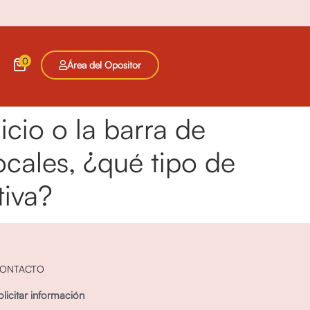
0
Área del Opositor
cio o la barra de
cales, ¿qué tipo de
tiva?
ONTACTO
olicitar información