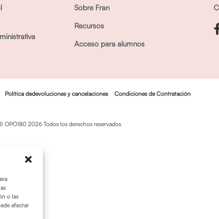
l
Sobre Fran
C
Recursos
inistrativa
Acceso para alumnos
Política dedevoluciones y cancelaciones
Condiciones de Contratación
© OPO180 2026 Todos los derechos reservados
ara
tas
n o las
uede afectar