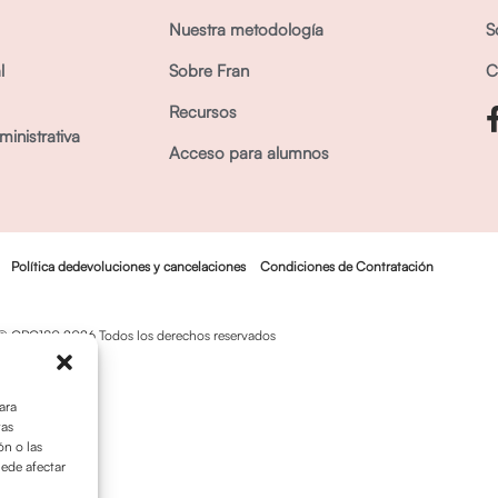
Nuestra metodología
S
l
Sobre Fran
C
Recursos
inistrativa
Acceso para alumnos
Política dedevoluciones y cancelaciones
Condiciones de Contratación
© OPO180 2026 Todos los derechos reservados
ara
tas
n o las
uede afectar