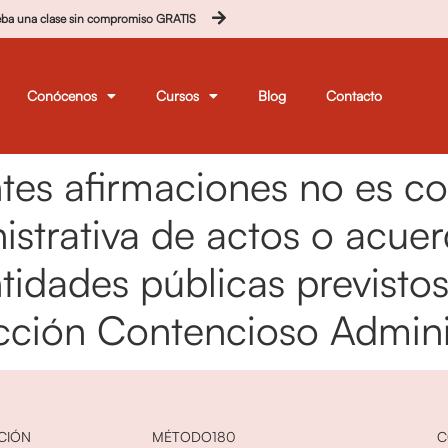
eba una clase sin compromiso GRATIS
Conócenos
Cursos
Blog
Contacto
ntes afirmaciones no es c
istrativa de actos o acue
idades públicas previstos 
icción Contencioso Admini
CIÓN
MÉTODO180
C