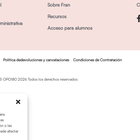
l
Sobre Fran
C
Recursos
inistrativa
Acceso para alumnos
Política dedevoluciones y cancelaciones
Condiciones de Contratación
© OPO180 2026 Todos los derechos reservados
ara
tas
n o las
uede afectar