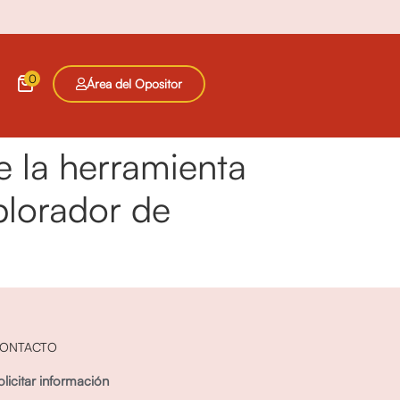
0
Área del Opositor
re la herramienta
plorador de
ONTACTO
olicitar información