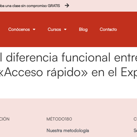
eba una clase sin compromiso GRATIS
Conócenos
Cursos
Blog
Contacto
l diferencia funcional ent
 «Acceso rápido» en el Ex
CIÓN
MÉTODO180
C
Nuestra metodología
S