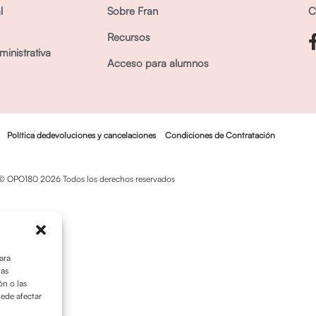
l
Sobre Fran
C
Recursos
inistrativa
Acceso para alumnos
Política dedevoluciones y cancelaciones
Condiciones de Contratación
© OPO180 2026 Todos los derechos reservados
ara
tas
n o las
uede afectar