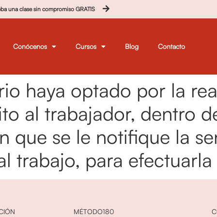
eba una clase sin compromiso GRATIS
Conócenos
Cursos
Blog
Contacto
io haya optado por la re
o al trabajador, dentro de
n que se le notifique la se
l trabajo, para efectuarla
CIÓN
MÉTODO180
C