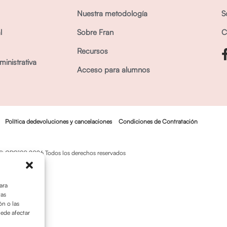
Nuestra metodología
S
l
Sobre Fran
C
Recursos
inistrativa
Acceso para alumnos
Política dedevoluciones y cancelaciones
Condiciones de Contratación
© OPO180 2026 Todos los derechos reservados
ara
tas
n o las
uede afectar