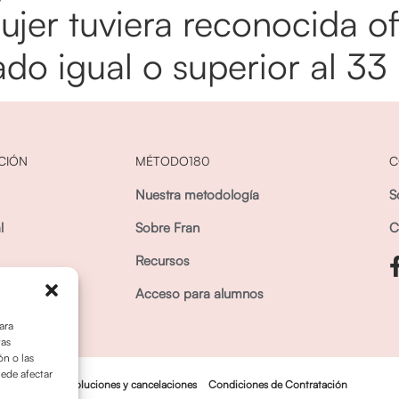
mujer tuviera reconocida o
do igual o superior al 33 
CIÓN
MÉTODO180
C
Nuestra metodología
S
l
Sobre Fran
C
Recursos
inistrativa
Acceso para alumnos
ara
tas
n o las
uede afectar
Política dedevoluciones y cancelaciones
Condiciones de Contratación