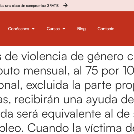
eba una clase sin compromiso GRATIS
Conócenos
Cursos
Blog
Contacto
 de violencia de género c
uto mensual, al 75 por 10
onal, excluida la parte pr
as, recibirán una ayuda de
da será equivalente al de
leo. Cuando la víctima de