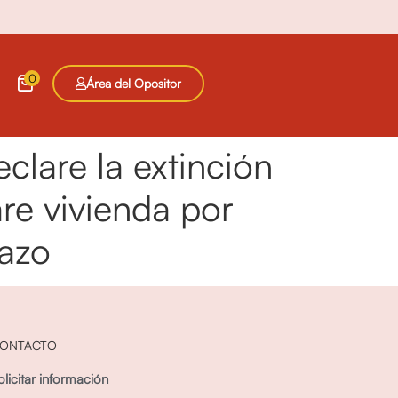
0
Área del Opositor
clare la extinción
are vivienda por
lazo
ONTACTO
olicitar información