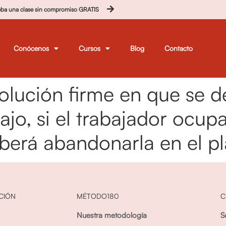
eba una clase sin compromiso GRATIS
Conócenos
Cursos
Blog
Contacto
lución firme en que se de
ajo, si el trabajador ocup
berá abandonarla en el p
CIÓN
MÉTODO180
C
Nuestra metodología
S