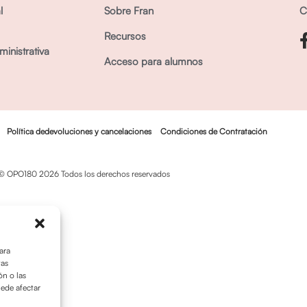
l
Sobre Fran
C
Recursos
inistrativa
Acceso para alumnos
Política dedevoluciones y cancelaciones
Condiciones de Contratación
© OPO180 2026 Todos los derechos reservados
ara
tas
n o las
uede afectar