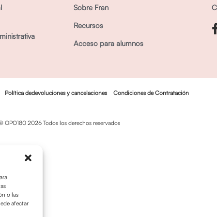
l
Sobre Fran
C
Recursos
inistrativa
Acceso para alumnos
Política dedevoluciones y cancelaciones
Condiciones de Contratación
© OPO180 2026 Todos los derechos reservados
ara
tas
n o las
uede afectar