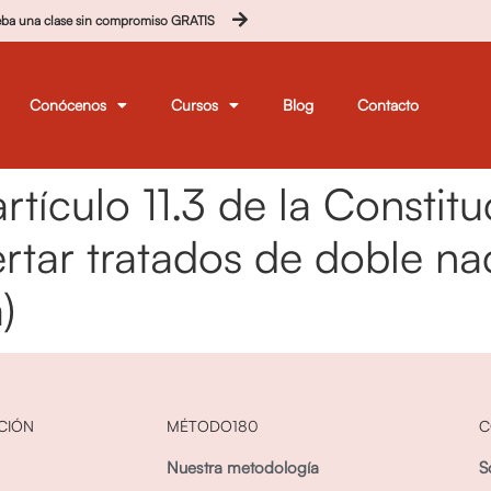
eba una clase sin compromiso GRATIS
Conócenos
Cursos
Blog
Contacto
rtículo 11.3 de la Constit
rtar tratados de doble na
)
CIÓN
MÉTODO180
C
Nuestra metodología
S