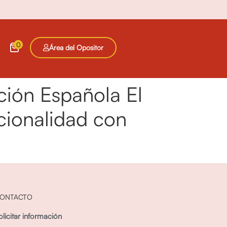
0
Área del Opositor
ución Española El
cionalidad con
ONTACTO
olicitar información