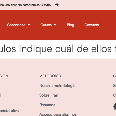
eba una clase sin compromiso GRATIS
Conócenos
Cursos
Blog
Contacto
tulos indique cuál de ellos 
CIÓN
MÉTODO180
C
Nuestra metodología
S
l
Sobre Fran
C
Recursos
inistrativa
Acceso para alumnos