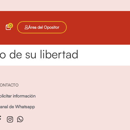
0
Área del Opositor
o de su libertad
ONTACTO
olicitar información
anal de Whatsapp