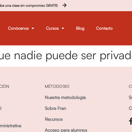
eba una clase sin compromiso GRATIS
Conócenos
Cursos
Blog
Contacto
que nadie puede ser privad
CIÓN
MÉTODO180
C
Nuestra metodología
S
l
Sobre Fran
C
Recursos
inistrativa
Acceso para alumnos