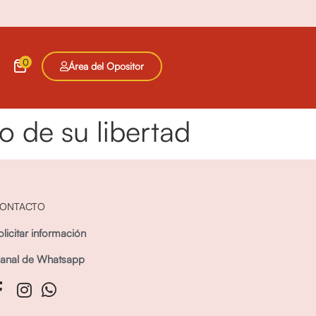
0
Área del Opositor
o de su libertad
ONTACTO
olicitar información
anal de Whatsapp