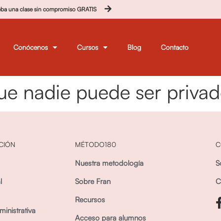
eba una clase sin compromiso GRATIS
Conócenos
Cursos
Blog
Contacto
que nadie puede ser privad
CIÓN
MÉTODO180
C
Nuestra metodología
S
l
Sobre Fran
C
Recursos
inistrativa
Acceso para alumnos