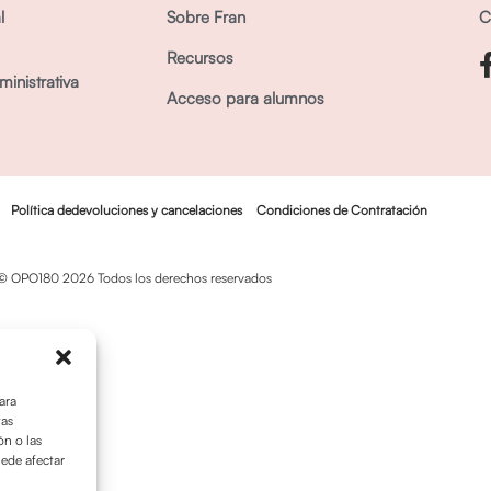
l
Sobre Fran
C
Recursos
inistrativa
Acceso para alumnos
Política dedevoluciones y cancelaciones
Condiciones de Contratación
© OPO180 2026 Todos los derechos reservados
ara
tas
n o las
uede afectar