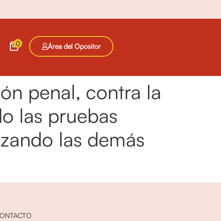
0
Área del Opositor
ón penal, contra la
do las pruebas
azando las demás
ONTACTO