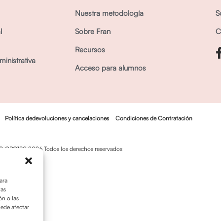
Nuestra metodología
S
l
Sobre Fran
C
Recursos
inistrativa
Acceso para alumnos
Política dedevoluciones y cancelaciones
Condiciones de Contratación
© OPO180 2026 Todos los derechos reservados
ara
tas
n o las
uede afectar