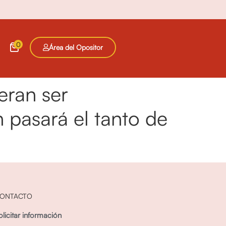
0
Área del Opositor
eran ser
ón pasará el tanto de
ONTACTO
olicitar información