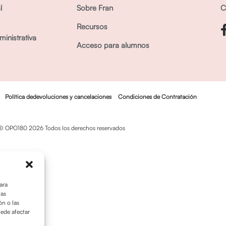
l
Sobre Fran
C
Recursos
inistrativa
Acceso para alumnos
Política dedevoluciones y cancelaciones
Condiciones de Contratación
© OPO180 2026 Todos los derechos reservados
ara
tas
n o las
uede afectar