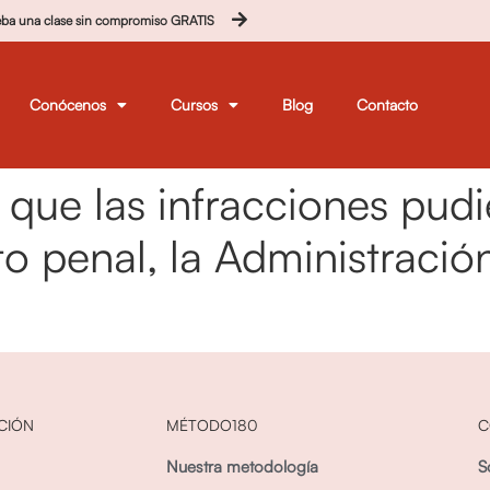
eba una clase sin compromiso GRATIS
Conócenos
Cursos
Blog
Contacto
 que las infracciones pudi
cito penal, la Administraci
CIÓN
MÉTODO180
C
Nuestra metodología
S