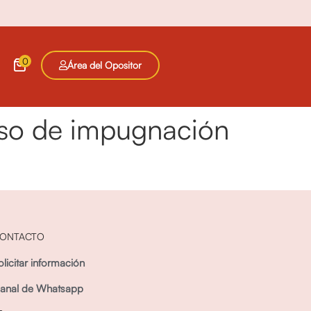
0
Área del Opositor
ceso de impugnación
ONTACTO
olicitar información
anal de Whatsapp