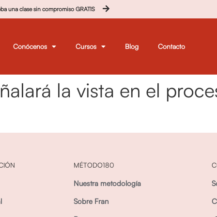
eba una clase sin compromiso GRATIS
Conócenos
Cursos
Blog
Contacto
ñalará la vista en el pro
CIÓN
MÉTODO180
C
Nuestra metodología
S
l
Sobre Fran
C