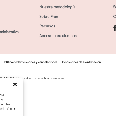
Nuestra metodología
S
l
Sobre Fran
C
Recursos
inistrativa
Acceso para alumnos
Política dedevoluciones y cancelaciones
Condiciones de Contratación
© OPO180 2026 Todos los derechos reservados
ara
tas
n o las
uede afectar