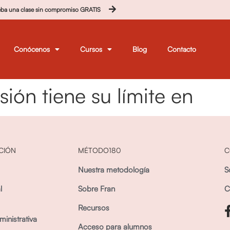
eba una clase sin compromiso GRATIS
Conócenos
Cursos
Blog
Contacto
sión tiene su límite en
CIÓN
MÉTODO180
C
Nuestra metodología
S
l
Sobre Fran
C
Recursos
inistrativa
Acceso para alumnos