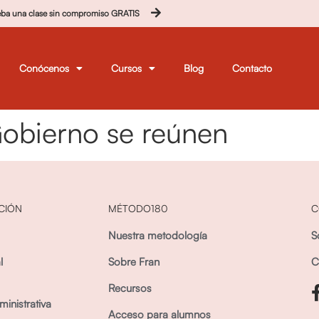
eba una clase sin compromiso GRATIS
Conócenos
Cursos
Blog
Contacto
obierno se reúnen
CIÓN
MÉTODO180
C
Nuestra metodología
S
l
Sobre Fran
C
Recursos
inistrativa
Acceso para alumnos