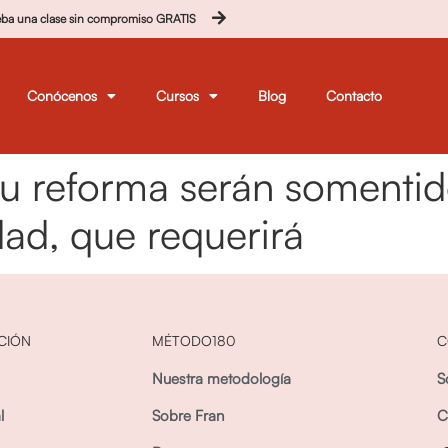
eba una clase sin compromiso GRATIS
Conócenos
Cursos
Blog
Contacto
su reforma serán somentid
idad, que requerirá
CIÓN
MÉTODO180
C
Nuestra metodología
S
l
Sobre Fran
C