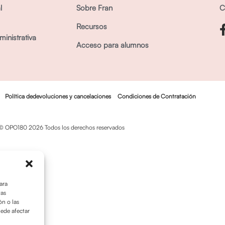
l
Sobre Fran
C
Recursos
inistrativa
Acceso para alumnos
Política dedevoluciones y cancelaciones
Condiciones de Contratación
© OPO180 2026 Todos los derechos reservados
ara
tas
n o las
uede afectar