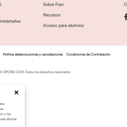
l
Sobre Fran
C
Recursos
inistrativa
Acceso para alumnos
Política dedevoluciones y cancelaciones
Condiciones de Contratación
© OPO180 2026 Todos los derechos reservados
ara
tas
n o las
uede afectar