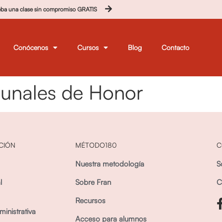
eba una clase sin compromiso GRATIS
Conócenos
Cursos
Blog
Contacto
bunales de Honor
CIÓN
MÉTODO180
C
Nuestra metodología
S
l
Sobre Fran
C
Recursos
inistrativa
Acceso para alumnos