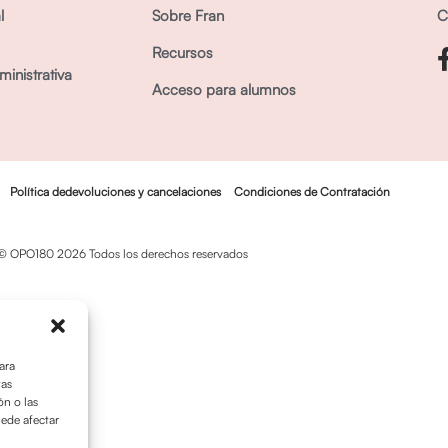
l
Sobre Fran
C
Recursos
inistrativa
Acceso para alumnos
Política dedevoluciones y cancelaciones
Condiciones de Contratación
© OPO180 2026 Todos los derechos reservados
ara
tas
n o las
uede afectar