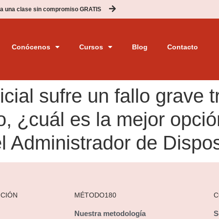
a una clase sin compromiso GRATIS
Conócenos
Cursos
Blog
Contacto
cial sufre un fallo grave t
o, ¿cuál es la mejor opci
l Administrador de Dispos
ICIÓN
MÉTODO180
C
Nuestra metodología
S