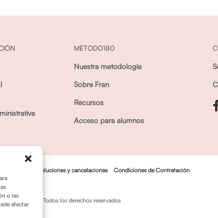
CIÓN
MÉTODO180
C
Nuestra metodología
S
l
Sobre Fran
C
Recursos
inistrativa
Acceso para alumnos
Política dedevoluciones y cancelaciones
Condiciones de Contratación
ara
tas
n o las
© OPO180 2026 Todos los derechos reservados
uede afectar