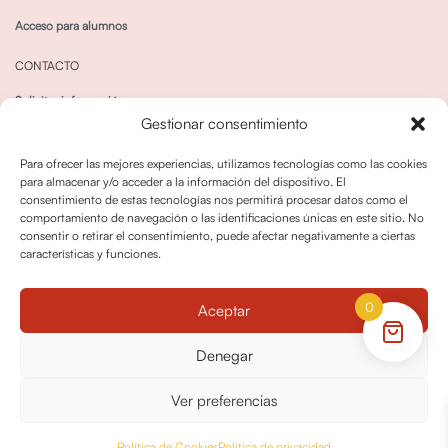
Acceso para alumnos
CONTACTO
Solicitar información
Gestionar consentimiento
Canal de Whatsapp
Para ofrecer las mejores experiencias, utilizamos tecnologías como las cookies
para almacenar y/o acceder a la información del dispositivo. El
consentimiento de estas tecnologías nos permitirá procesar datos como el
comportamiento de navegación o las identificaciones únicas en este sitio. No
consentir o retirar el consentimiento, puede afectar negativamente a ciertas
características y funciones.
Política de privacidad
Política de cookies
0
Aceptar
Política dedevoluciones y cancelaciones
Condiciones de Contratación
Denegar
Política de Derechos de Imagen
Ver preferencias
© OPO180 2026 Todos los derechos reservados
Política de Cookies
Política de privacidad