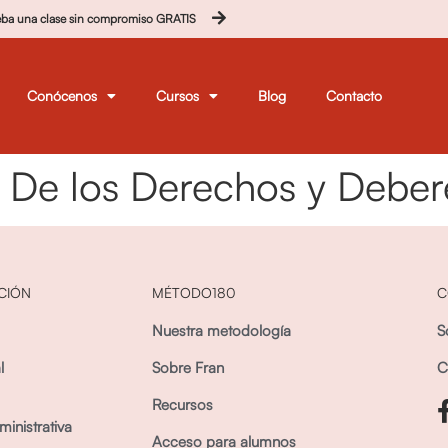
eba una clase sin compromiso GRATIS
Conócenos
Cursos
Blog
Contacto
 – De los Derechos y Debe
CIÓN
MÉTODO180
C
Nuestra metodología
S
l
Sobre Fran
C
Recursos
inistrativa
Acceso para alumnos