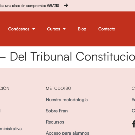
eba una clase sin compromiso GRATIS
Conócenos
Cursos
Blog
Contacto
– Del Tribunal Constituci
CIÓN
MÉTODO180
C
Nuestra metodología
S
l
Sobre Fran
C
Recursos
inistrativa
Acceso para alumnos