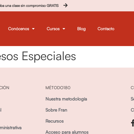
eba una clase sin compromiso GRATIS
Conócenos
Cursos
Blog
Contacto
sos Especiales
CIÓN
MÉTODO180
C
Nuestra metodología
S
l
Sobre Fran
C
Recursos
inistrativa
Acceso para alumnos