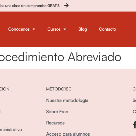
eba una clase sin compromiso GRATIS
Conócenos
Cursos
Blog
Contacto
ocedimiento Abreviado
CIÓN
MÉTODO180
C
Nuestra metodología
S
l
Sobre Fran
C
Recursos
inistrativa
Acceso para alumnos