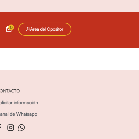
0
Área del Opositor
n
ONTACTO
olicitar información
anal de Whatsapp