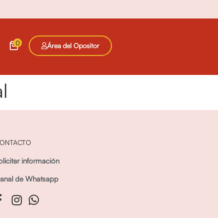
0
Área del Opositor
l
ONTACTO
olicitar información
anal de Whatsapp