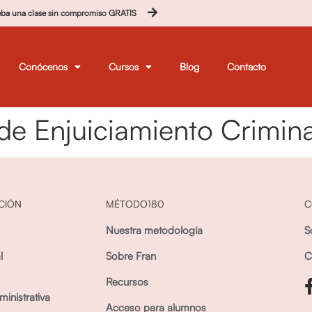
eba una clase sin compromiso GRATIS
Conócenos
Cursos
Blog
Contacto
e Enjuiciamiento Crimina
CIÓN
MÉTODO180
C
Nuestra metodología
S
l
Sobre Fran
C
Recursos
inistrativa
Acceso para alumnos