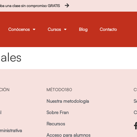
eba una clase sin compromiso GRATIS
Conócenos
Cursos
Blog
Contacto
ales
CIÓN
MÉTODO180
C
Nuestra metodología
S
l
Sobre Fran
C
Recursos
inistrativa
Acceso para alumnos