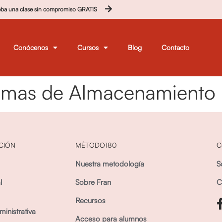
eba una clase sin compromiso GRATIS
Conócenos
Cursos
Blog
Contacto
emas de Almacenamiento
CIÓN
MÉTODO180
C
Nuestra metodología
S
l
Sobre Fran
C
Recursos
inistrativa
Acceso para alumnos