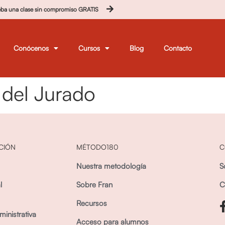
eba una clase sin compromiso GRATIS
Conócenos
Cursos
Blog
Contacto
 del Jurado
CIÓN
MÉTODO180
C
Nuestra metodología
S
l
Sobre Fran
C
Recursos
inistrativa
Acceso para alumnos