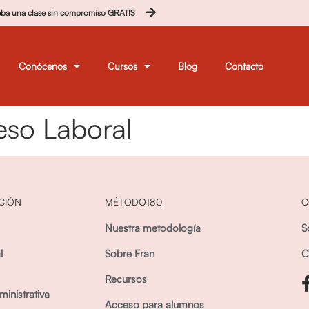
eba una clase sin compromiso GRATIS
Conócenos
Cursos
Blog
Contacto
so Laboral
CIÓN
MÉTODO180
C
Nuestra metodología
S
l
Sobre Fran
C
Recursos
inistrativa
Acceso para alumnos