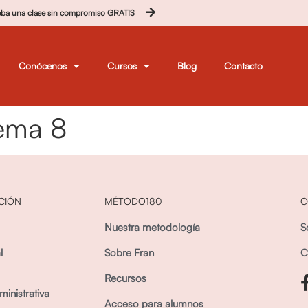
eba una clase sin compromiso GRATIS
Conócenos
Cursos
Blog
Contacto
Tema 8
CIÓN
MÉTODO180
C
Nuestra metodología
S
l
Sobre Fran
C
Recursos
inistrativa
Acceso para alumnos