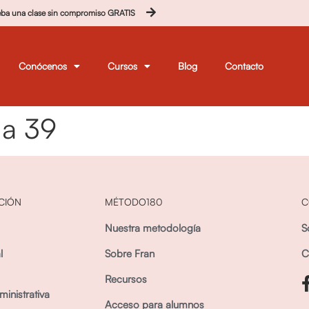
eba una clase sin compromiso GRATIS
Conócenos
Cursos
Blog
Contacto
ma 39
CIÓN
MÉTODO180
C
Nuestra metodología
S
l
Sobre Fran
C
Recursos
inistrativa
Acceso para alumnos