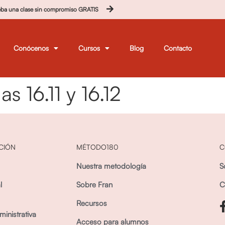
eba una clase sin compromiso GRATIS
Conócenos
Cursos
Blog
Contacto
 16.11 y 16.12
CIÓN
MÉTODO180
C
Nuestra metodología
S
l
Sobre Fran
C
Recursos
inistrativa
Acceso para alumnos