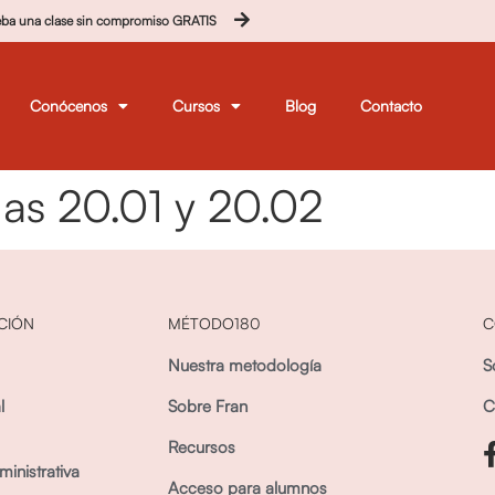
eba una clase sin compromiso GRATIS
Conócenos
Cursos
Blog
Contacto
as 20.01 y 20.02
CIÓN
MÉTODO180
C
Nuestra metodología
S
l
Sobre Fran
C
Recursos
inistrativa
Acceso para alumnos