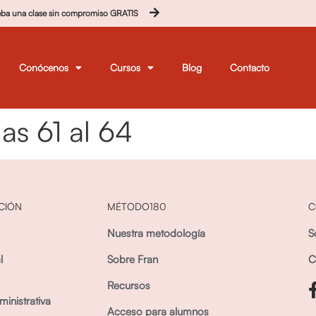
eba una clase sin compromiso GRATIS
Conócenos
Cursos
Blog
Contacto
s 61 al 64
CIÓN
MÉTODO180
C
Nuestra metodología
S
l
Sobre Fran
C
Recursos
inistrativa
Acceso para alumnos