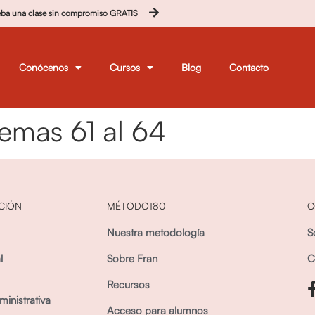
eba una clase sin compromiso GRATIS
Conócenos
Cursos
Blog
Contacto
emas 61 al 64
CIÓN
MÉTODO180
C
Nuestra metodología
S
l
Sobre Fran
C
Recursos
inistrativa
Acceso para alumnos