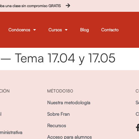
eba una clase sin compromiso GRATIS
Conócenos
Cursos
Blog
Contacto
– Tema 17.04 y 17.05
CIÓN
MÉTODO180
C
Nuestra metodología
S
l
Sobre Fran
C
Recursos
inistrativa
Acceso para alumnos