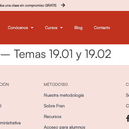
eba una clase sin compromiso GRATIS
Conócenos
Cursos
Blog
Contacto
– Temas 19.01 y 19.02
CIÓN
MÉTODO180
C
Nuestra metodología
S
l
Sobre Fran
C
Recursos
inistrativa
Acceso para alumnos