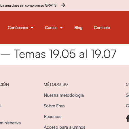
eba una clase sin compromiso GRATIS
Conócenos
Cursos
Blog
Contacto
– Temas 19.05 al 19.07
CIÓN
MÉTODO180
C
Nuestra metodología
S
l
Sobre Fran
C
Recursos
inistrativa
Acceso para alumnos