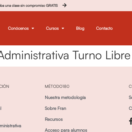
eba una clase sin compromiso GRATIS
Conócenos
Cursos
Blog
Contacto
 Administrativa Turno Lib
CIÓN
MÉTODO180
C
Nuestra metodología
S
l
Sobre Fran
C
Recursos
inistrativa
Acceso para alumnos