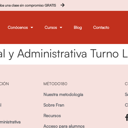
eba una clase sin compromiso GRATIS
Conócenos
Cursos
Blog
Contacto
l y Administrativa Turno
CIÓN
MÉTODO180
C
Nuestra metodología
S
l
Sobre Fran
C
Recursos
inistrativa
Acceso para alumnos